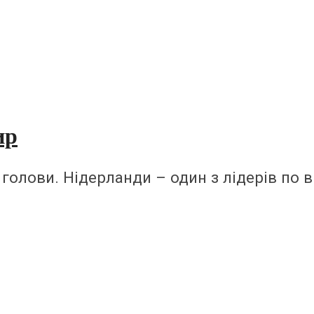
ир
голови. Нідерланди – один з лідерів по в