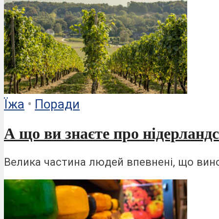
Ïжа
•
Поради
А що ви знаєте про нідерланд
Велика частина людей впевнені, що вино 