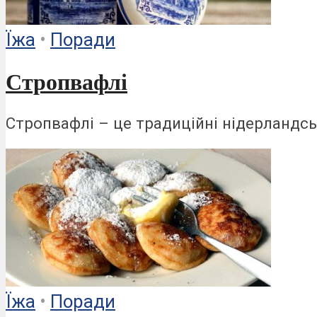
Ïжа
•
Поради
Стропвафлі
Стропвафлі – це традиційні нідерландсь
Ïжа
•
Поради