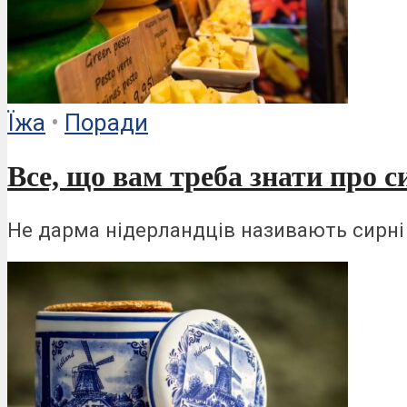
Ïжа
•
Поради
Все, що вам треба знати про с
Не дарма нідерландців називають сирні 