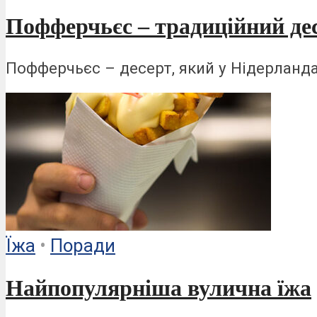
Пофферчьєс – традиційний дес
Пофферчьєс – десерт, який у Нідерланда
Ïжа
•
Поради
Найпопулярніша вулична їжа